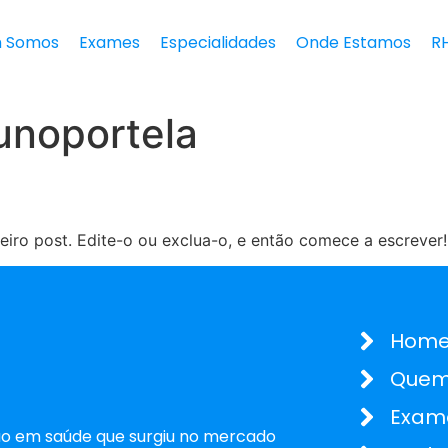
 Somos
Exames
Especialidades
Onde Estamos
R
unoportela
iro post. Edite-o ou exclua-o, e então comece a escrever!
Hom
Quem
Exam
o em saúde que surgiu no mercado