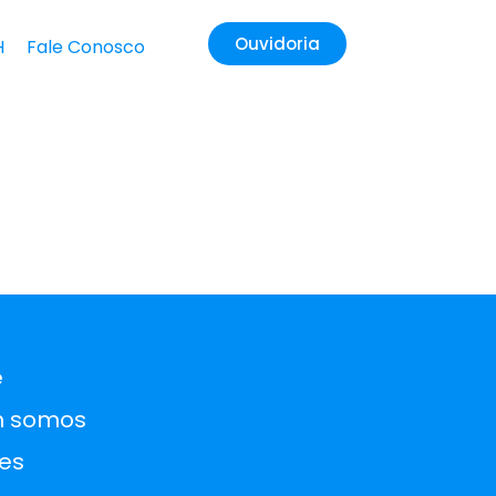
Ouvidoria
H
Fale Conosco
e
 somos
es