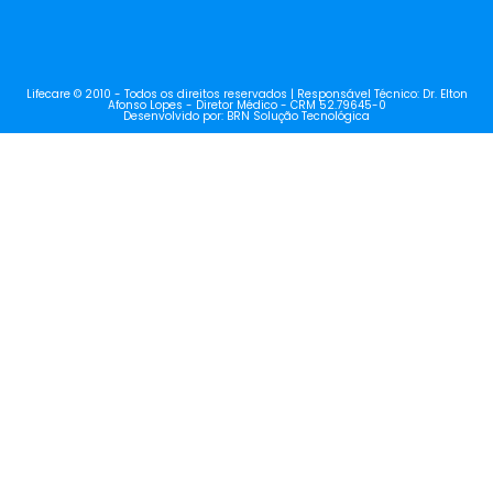
Lifecare © 2010 - Todos os direitos reservados | Responsável Técnico: Dr. Elton
Afonso Lopes - Diretor Médico - CRM 52.79645-0
Desenvolvido por: BRN Solução Tecnológica