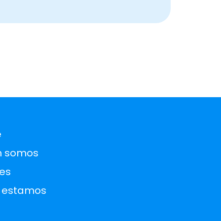
e
 somos
es
 estamos